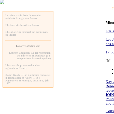
L
Le débat sur le droit de vote des
résidents étrangers en France
Minor
Elections et ethnicité en France
L'Isl
Elus d'origine maghrébine musulmane
en France
Les J
des a
Liens vers d'autres sites
17 oc
Laurent Chambon, La représentation
des minorités en politique (e.a.
comparaison France-Pays-Bas)
"Mino
Liens vers la presse nationale et
régionale en France
Kamel Kateb, « Les politiques françaises
d'assimilation en Algérie », in :
Populations et Politique
, vol.I, n°1, juin
Kay 
1997
Repre
repr
JOIN
Polit
and 
Conse