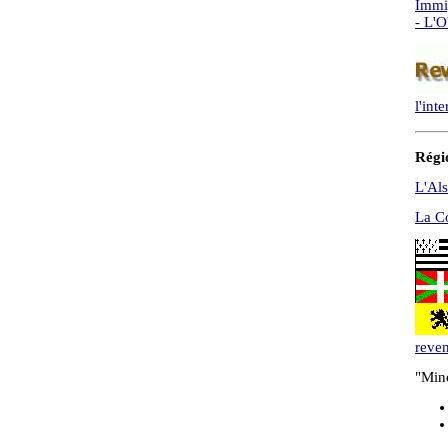
Immig
- L'O
l'inte
Régio
L'Als
La Co
reven
"Mino