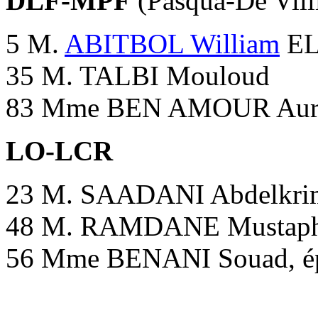
DLF-MPF
(Pasqua-De Villi
5 M.
ABITBOL William
E
35 M. TALBI Mouloud
83 Mme BEN AMOUR Auré
LO-LCR
23 M. SAADANI Abdelkri
48 M. RAMDANE Mustap
56 Mme BENANI Souad, 