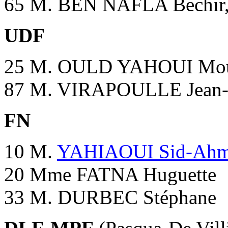
65 M. BEN NAFLA Bechir, 
UDF
25 M. OULD YAHOUI Mo
87 M. VIRAPOULLE Jean-P
FN
10 M.
YAHIAOUI Sid-Ah
20 Mme FATNA Huguette
33 M. DURBEC Stéphane