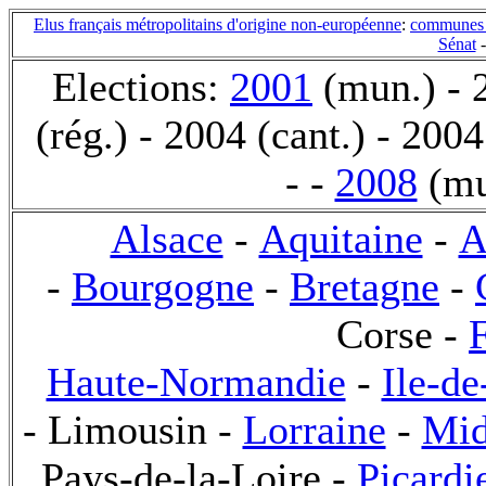
Elus français métropolitains d'origine non-européenne
:
communes 
Sénat
Elections:
2001
(mun.) - 2
(rég.) - 2004 (cant.) - 2004
- -
2008
(mu
Alsace
-
Aquitaine
-
A
-
Bourgogne
-
Bretagne
-
Corse -
Haute-Normandie
-
Ile-de
- Limousin -
Lorraine
-
Mid
Pays-de-la-Loire -
Picardi