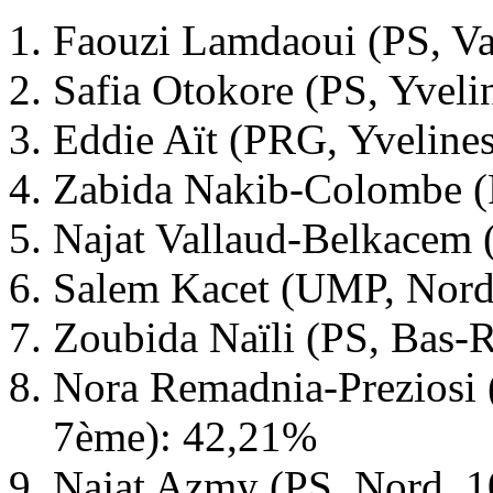
Faouzi Lamdaoui (PS, Va
Safia Otokore (PS, Yvel
Eddie Aït (PRG, Yveline
Zabida Nakib-Colombe (
Najat Vallaud-Belkacem 
Salem Kacet (UMP, Nord
Zoubida Naïli (PS, Bas-
Nora Remadnia-Preziosi
7ème): 42,21%
Najat Azmy (PS, Nord, 